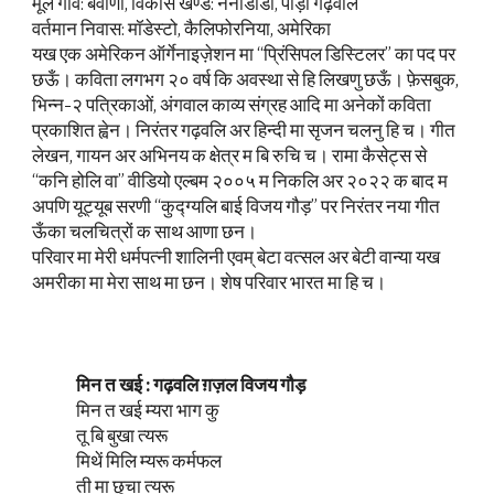
मूल गाँव: बवाणी, विकास खण्ड: नैनीडाँडा, पौड़ी गढ़वाल
वर्तमान निवास: मॉडेस्टो, कैलिफोरनिया, अमेरिका
यख एक अमेरिकन ऑर्गेनाइज़ेशन मा “प्रिंसिपल डिस्टिलर” का पद पर
छऊँ। कविता लगभग २० वर्ष कि अवस्था से हि लिखणु छऊँ। फ़ेसबुक,
भिन्न-२ पत्रिकाओं, अंगवाल काव्य संग्रह आदि मा अनेकों कविता
प्रकाशित ह्वेन। निरंतर गढ़वलि अर हिन्दी मा सृजन चलनु हि च। गीत
लेखन, गायन अर अभिनय क क्षेत्र म बि रुचि च। रामा कैसेट्स से
“कनि होलि वा” वीडियो एल्बम २००५ म निकलि अर २०२२ क बाद म
अपणि यूट्यूब सरणी “कुद्ग्यलि बाई विजय गौड़” पर निरंतर नया गीत
ऊँका चलचित्रों क साथ आणा छन।
परिवार मा मेरी धर्मपत्नी शालिनी एवम् बेटा वत्सल अर बेटी वान्या यख
अमरीका मा मेरा साथ मा छन। शेष परिवार भारत मा हि च।
मिन त खई : गढ़वलि ग़ज़ल विजय गौड़
मिन त खई म्यरा भाग कु
तू बि बुखा त्यरू
मिथें मिलि म्यरू कर्मफल
ती मा छुचा त्यरू