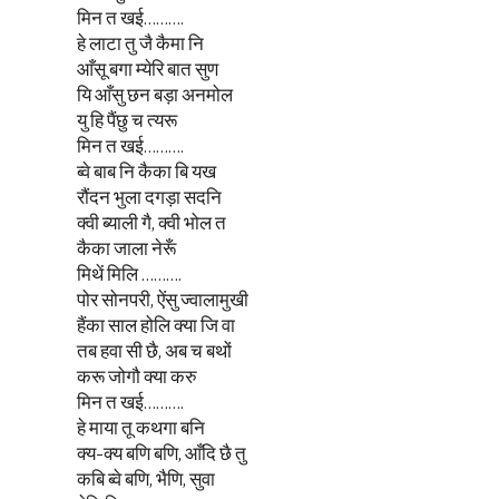
मिन त खई……….
हे लाटा तु जै कैमा नि
आँसू बगा म्येरि बात सुण
यि आँसु छन बड़ा अनमोल
यु हि पैंछु च त्यरू
मिन त खई……….
ब्वे बाब नि कैका बि यख
रौंदन भुला दगड़ा सदनि
क्वी ब्याली गै, क्वी भोल त
कैका जाला नेरूँ
मिथें मिलि ……….
पोर सोनपरी, ऐंसु ज्वालामुखी
हैंका साल होलि क्या जि वा
तब हवा सी छै, अब च बथों
करू जोगौ क्या करु
मिन त खई……….
हे माया तू कथगा बनि
क्य-क्य बणि बणि, आँदि छै तु
कबि ब्वे बणि, भैणि, सुवा