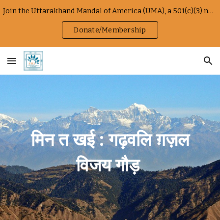
Join the Uttarakhand Mandal of America (UMA), a 501(c)(3) non-profit connecting the Uttarakhandi diaspora in California
Skip to main content
Skip to navigation
Donate/Membership
मिन त खई : गढ़वलि ग़ज़ल
विजय गौड़